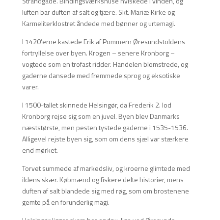
Strandgade. Bindingsværkshuse hviskede i vinden, og
luften bar duften af salt og tjære. Skt. Mariæ Kirke og
Karmeliterklostret åndede med bønner og urtemagi.
I 1420’erne kastede Erik af Pommern Øresundstoldens
fortryllelse over byen. Krogen – senere Kronborg –
vogtede som en trofast ridder. Handelen blomstrede, og
gaderne dansede med fremmede sprog og eksotiske
varer.
I 1500-tallet skinnede Helsingør, da Frederik 2. lod
Kronborg rejse sig som en juvel. Byen blev Danmarks
næststørste, men pesten tystede gaderne i 1535-1536.
Alligevel rejste byen sig, som om dens sjæl var stærkere
end mørket.
Torvet summede af markedsliv, og kroerne glimtede med
ildens skær. Købmænd og fiskere delte historier, mens
duften af salt blandede sig med røg, som om brostenene
gemte på en forunderlig magi.