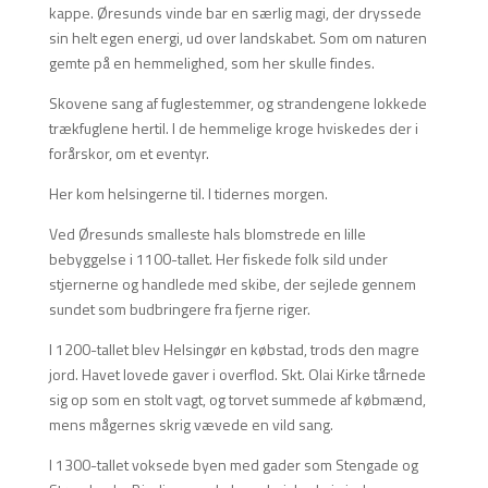
kappe. Øresunds vinde bar en særlig magi, der dryssede
sin helt egen energi, ud over landskabet. Som om naturen
gemte på en hemmelighed, som her skulle findes.
Skovene sang af fuglestemmer, og strandengene lokkede
trækfuglene hertil. I de hemmelige kroge hviskedes der i
forårskor, om et eventyr.
Her kom helsingerne til. I tidernes morgen.
Ved Øresunds smalleste hals blomstrede en lille
bebyggelse i 1100-tallet. Her fiskede folk sild under
stjernerne og handlede med skibe, der sejlede gennem
sundet som budbringere fra fjerne riger.
I 1200-tallet blev Helsingør en købstad, trods den magre
jord. Havet lovede gaver i overflod. Skt. Olai Kirke tårnede
sig op som en stolt vagt, og torvet summede af købmænd,
mens mågernes skrig vævede en vild sang.
I 1300-tallet voksede byen med gader som Stengade og