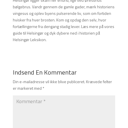
Helsingør ligger skam her endnu, lige ved Øresunds
bølgebrus. Vandr gennem de gamle gader, mærk historiens
vingesus og oplev byens pulserende liv, som om fortiden
hvisker fra hver brosten. Kom og opdag den selv, hvor
fortællingerne fra dengang stadig lever. Læs mere på vores
guide til Helsingør og dyk dybere ned i historien på
Helsingør Leksikon.
Indsend En Kommentar
Din e-mailadresse vil ikke blive publiceret.
Krævede felter
er markeret med
*