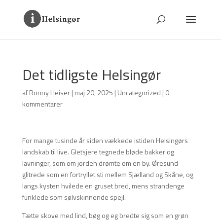
Det tidligste Helsingør
af
Ronny Heiser
|
maj 20, 2025
|
Uncategorized
|
0
kommentarer
For mange tusinde år siden vækkede istiden Helsingørs
landskab til live. Gletsjere tegnede bløde bakker og
lavninger, som om jorden drømte om en by. Øresund
glitrede som en fortryllet sti mellem Sjælland og Skåne, og
langs kysten hvilede en gruset bred, mens strandenge
funklede som sølvskinnende spejl.
Tætte skove med lind, bøg og eg bredte sig som en grøn