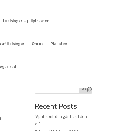
i Helsingør – Juliplakaten
 af Helsingør
Om os
Plakaten
egorized
Søg
Recent Posts
“April, april, den gør, hvad den
i
vil”