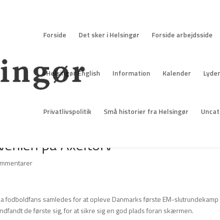
Forside
Det sker i Helsingør
Forside arbejdsside
i Helsingør English
Information
Kalender
Lyden
Privatlivspolitik
Små historier fra Helsingør
Uncat
venien på Axeltorv
ommentarer
, da fodboldfans samledes for at opleve Danmarks første EM-slutrundekamp 
dfandt de første sig, for at sikre sig en god plads foran skærmen.