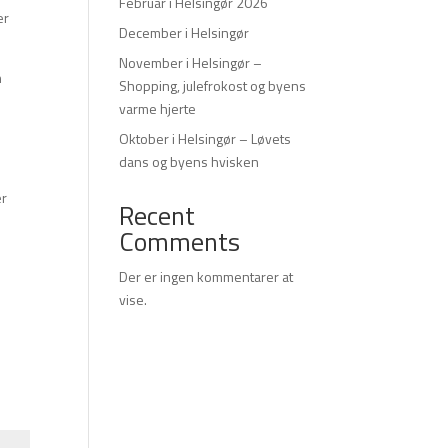
Februar i Helsingør 2026
er
December i Helsingør
November i Helsingør –
n
Shopping, julefrokost og byens
varme hjerte
Oktober i Helsingør – Løvets
dans og byens hvisken
er
Recent
Comments
Der er ingen kommentarer at
vise.