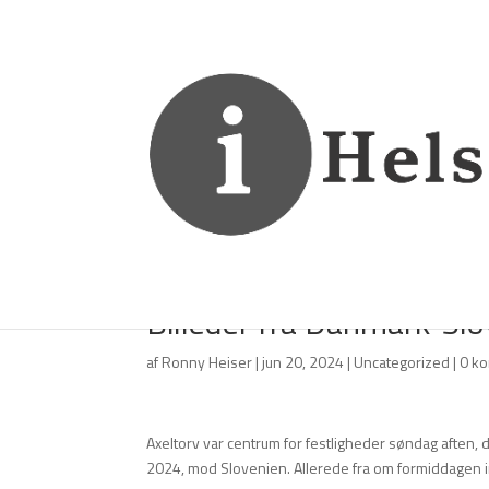
Billeder fra Danmark-Slo
af
Ronny Heiser
|
jun 20, 2024
|
Uncategorized
|
0 k
Axeltorv var centrum for festligheder søndag aften
2024, mod Slovenien. Allerede fra om formiddagen in