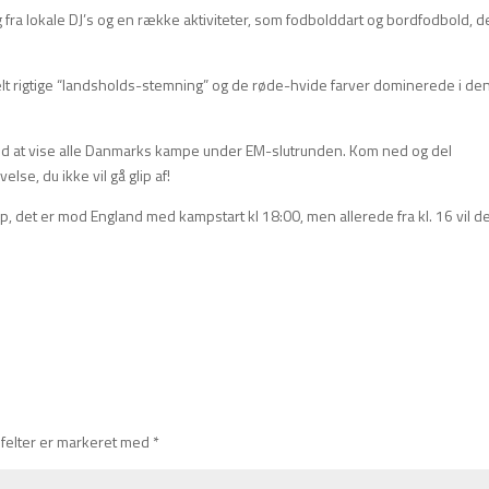
a lokale DJ’s og en række aktiviteter, som fodbolddart og bordfodbold, d
lt rigtige “landsholds-stemning” og de røde-hvide farver dominerede i de
 med at vise alle Danmarks kampe under EM-slutrunden. Kom ned og del
se, du ikke vil gå glip af!
, det er mod England med kampstart kl 18:00, men allerede fra kl. 16 vil d
felter er markeret med
*