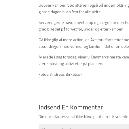
Udover kampen bød aftenen også på underholdning fr
gjorde dagen til en fest for alle aldre.
Serveringerne havde pyntet op og sørget for den he
grad billedet på torvet før, under og efter kampen.
Gå ikke glip af mere action, da Axeltorv fortsætter
spændingen med venner og familie – det er en oplevel
Allerede i dag torsdag, viser vi Danmarks næste kamp
være musik og aktiviteter på pladsen.
Fotos: Andreas Birkebæk
Indsend En Kommentar
Din e-mailadresse vil ikke blive publiceret.
Krævede 